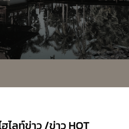
ไฮไลท์ข่าว /ข่าว HOT