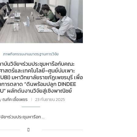
ภาพกิจกรรมงานมาตรฐานการวิจัย
าบันวิจัยฯร่วมประชุมหารือกับคณะ
ศาสตร์และเทคโนโลยี–ศูนย์บ่มเพาะ
(UBI) มหาวิทยาลัยราชภัฏเพชรบุรี เพื่อ
การตลาด “ดินพร้อมปลูก DINDEE
” ผลักดันงานวิจัยสู่เชิงพาณิชย์
y
ณภัค เชื้อเพชร
23 กันยายน 2025
ิจัยฯร่วมประชุมหารือก …