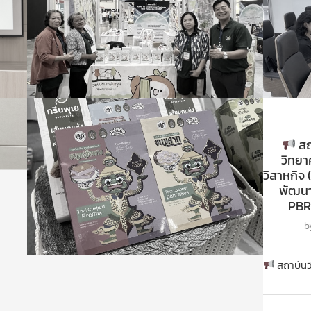
สถ
วิทยา
วิสาหกิจ 
พัฒนา
PBRU
b
สถาบันว