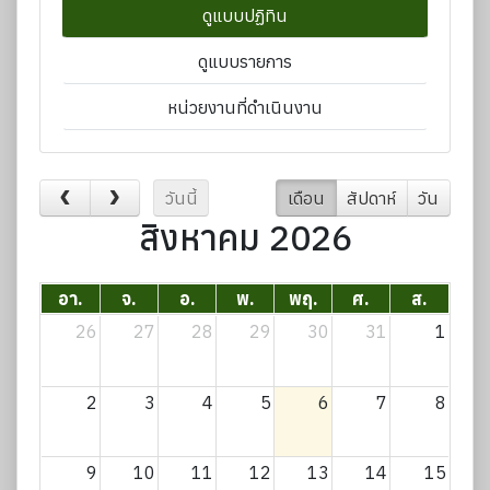
ดูแบบปฏิทิน
ดูแบบรายการ
หน่วยงานที่ดำเนินงาน
วันนี้
เดือน
สัปดาห์
วัน
สิงหาคม 2026
อา.
จ.
อ.
พ.
พฤ.
ศ.
ส.
26
27
28
29
30
31
1
2
3
4
5
6
7
8
9
10
11
12
13
14
15